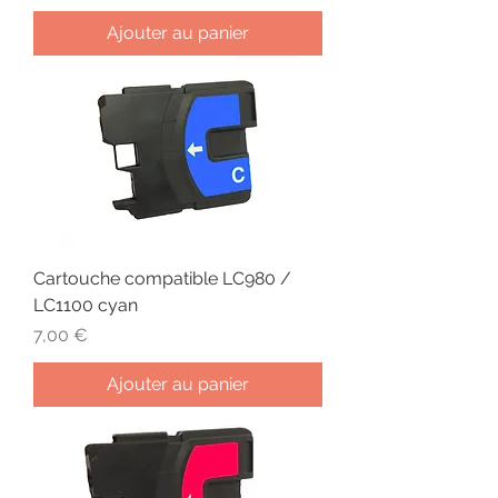
Ajouter au panier
Cartouche compatible LC980 /
LC1100 cyan
Prix
7,00 €
Ajouter au panier