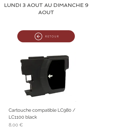
LUNDI 3 AOUT AU DIMANCHE 9
AOUT
RETOUR
Cartouche compatible LC980 /
LC1100 black
Prix
8,00 €