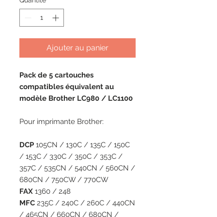
Quantité
*
Ajouter au panier
Pack de 5 cartouches
compatibles équivalent au
modèle Brother LC980 / LC1100
Pour imprimante Brother:
DCP
105CN / 130C / 135C / 150C
/ 153C / 330C / 350C / 353C /
357C / 535CN / 540CN / 560CN /
680CN / 750CW / 770CW
FAX
1360 / 248
MFC
235C / 240C / 260C / 440CN
/ 465CN / 660CN / 680CN /