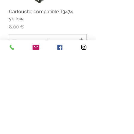
Cartouche compatible T3474
yellow
Prix
8,00 €
Ajouter au panier
Pack compatible T3475
Prix
35,00 €