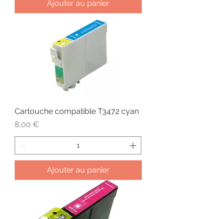
Ajouter au panier
Cartouche compatible T3472 cyan
Prix
8,00 €
Ajouter au panier