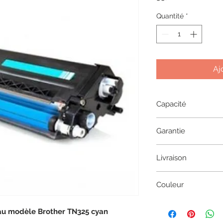
Quantité
*
Aj
Capacité
3500 pages
Garantie
1 an
Livraison
2 à 5 jours en coliss
Couleur
Cyan
au modèle Brother TN325 cyan