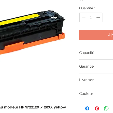
Quantité
*
Aj
Capacité
2450 pages
Garantie
1 an
Livraison
2 à 5 jours en coliss
Couleur
Yellow
 au modèle HP W2212X / 207X yellow