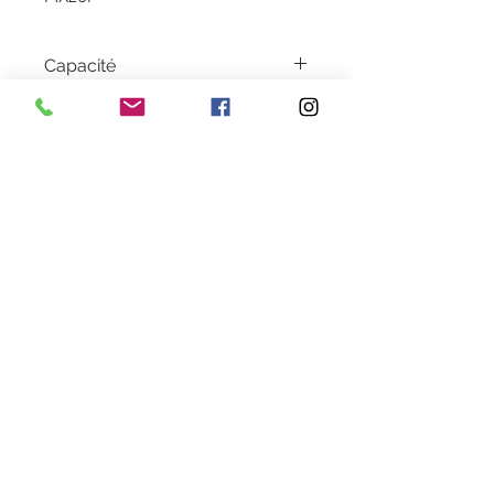
Capacité
3000 pages
Garantie
1 an
Livraison
2 à 5 jours en colissimo
Couleur
Black
Heures d'ouverture
Lundi au Vendredi de 9h30 à 18h30 en continu
Samedi de 9h30
à 13h
28 rue de la concorde 3100
0 Toulouse
09 80 89 67 56
cartouche.recycla@yahoo.fr