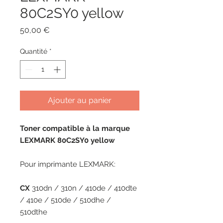
80C2SY0 yellow
Prix
50,00 €
Quantité
*
Ajouter au panier
Toner compatible à la marque
LEXMARK 80C2SY0 yellow
Pour imprimante LEXMARK:
CX
310dn / 310n / 410de / 410dte
/ 410e / 510de / 510dhe /
510dthe