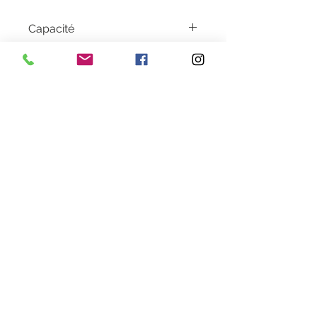
Capacité
2000 pages
Garantie
1 an
Livraison
2 à 5 jours en colissimo
Couleur
Yellow
Heures d'ouverture
Lundi au Vendredi de 9h30 à 18h30 en continu
Samedi de 9h30
à 13h
28 rue de la concorde 3100
0 Toulouse
09 80 89 67 56
cartouche.recycla@yahoo.fr