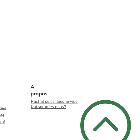
A
propos
Rachat de cartouche vide
Qui sommes nous?
kies
nte
ent