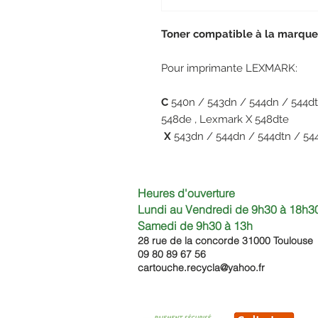
Toner compatible à la marq
Pour imprimante LEXMARK:
C
540n / 543dn / 544dn / 544dt
548de , Lexmark X 548dte
X
543dn / 544dn / 544dtn / 54
Heures d'ouverture
Lundi au Vendredi de 9h30 à 18h30
Samedi de 9h30
à 13h
28 rue de la concorde 3100
0 Toulouse
09 80 89 67 56
cartouche.recycla@yahoo.fr