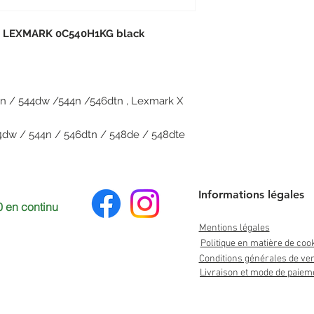
ue LEXMARK 0C540H1KG black
n / 544dw /544n /546dtn , Lexmark X
4dw / 544n / 546dtn / 548de / 548dte
Informations légales
 en continu
Mentions légales
Politique en matière de coo
Conditions générales de ve
Livraison et mode de paiem