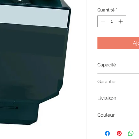
Quantité
*
Aj
Capacité
2500 pages
Garantie
1 an
Livraison
2 à 5 jours en coliss
Couleur
Black