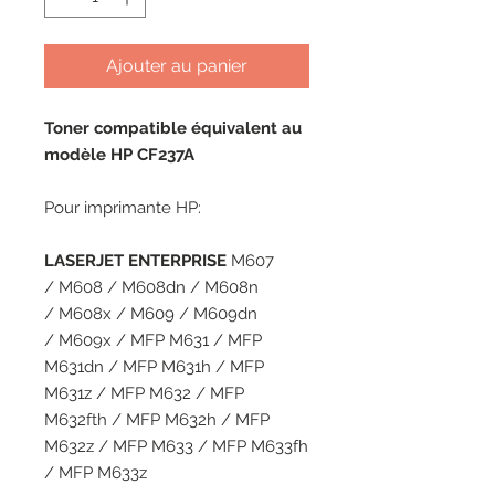
Ajouter au panier
Toner compatible équivalent au
modèle HP CF237A
Pour imprimante HP:
LASERJET ENTERPRISE
M607
/ M608 / M608dn / M608n
/ M608x / M609 / M609dn
/ M609x / MFP M631 / MFP
M631dn / MFP M631h / MFP
M631z / MFP M632 / MFP
M632fth / MFP M632h / MFP
M632z / MFP M633 / MFP M633fh
/ MFP M633z