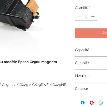
Quantité
*
Aj
Capacité
2500 pages
 au modèle Epson C2900 magenta
Garantie
1 an
Livraison
/ C2900N / CX29 / CX29DNF / CX29NF
2 à 5 jours en coliss
Couleur
Magenta