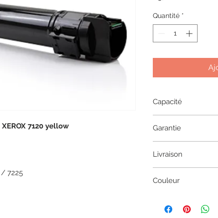
Quantité
*
Aj
Capacité
15000 pages
 XEROX 7120 yellow
Garantie
1 an
Livraison
 / 7225
2 à 5 jours en coliss
Couleur
Yellow