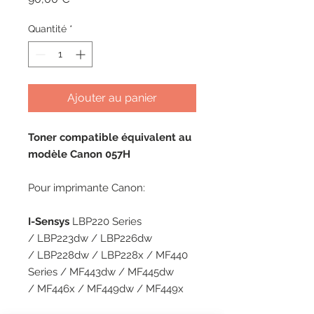
Quantité
*
Ajouter au panier
Toner compatible équivalent au
modèle Canon 057H
Pour imprimante Canon:
I-Sensys
LBP220 Series
/ LBP223dw / LBP226dw
/ LBP228dw / LBP228x / MF440
Series / MF443dw / MF445dw
/ MF446x / MF449dw / MF449x