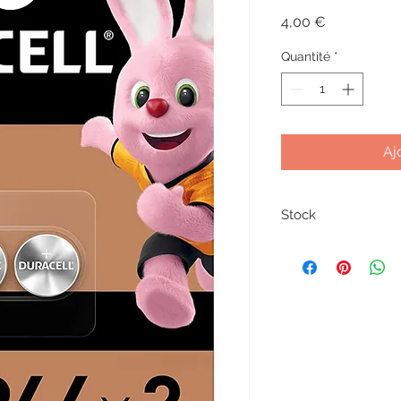
Prix
4,00 €
Quantité
*
Aj
Stock
Sous réserve de disp