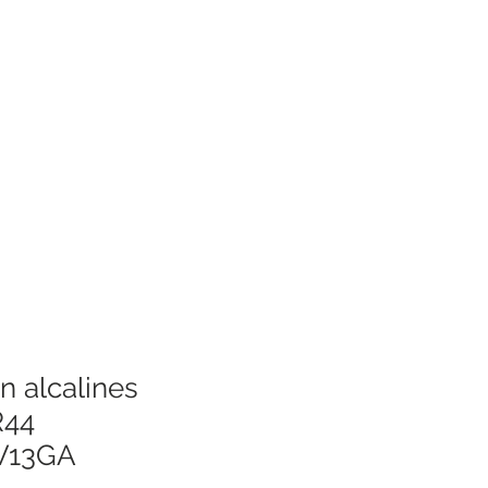
n alcalines
R44
V13GA