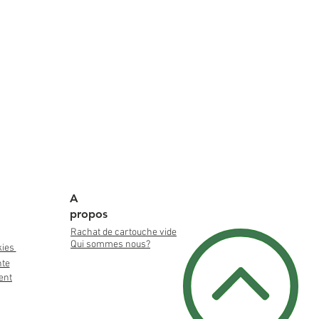
A
propos
Rachat de cartouche vide
Qui sommes nous?
kies
nte
ent