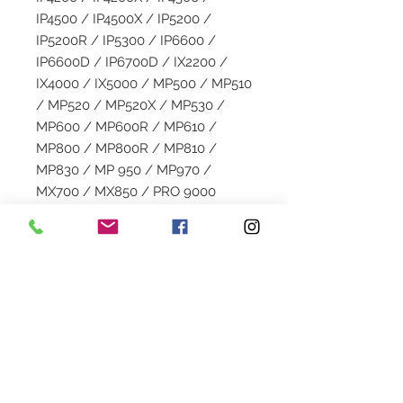
IP4500 / IP4500X / IP5200 /
IP5200R / IP5300 / IP6600 /
IP6600D / IP6700D / IX2200 /
IX4000 / IX5000 / MP500 / MP510
/ MP520 / MP520X / MP530 /
MP600 / MP600R / MP610 /
MP800 / MP800R / MP810 /
MP830 / MP 950 / MP970 /
MX700 / MX850 / PRO 9000
Capacité
Black: 20 ML
Garantie
Couleur: 12 ML
1 an
Livraison
2 à 5 jours en colissimo
Couleur