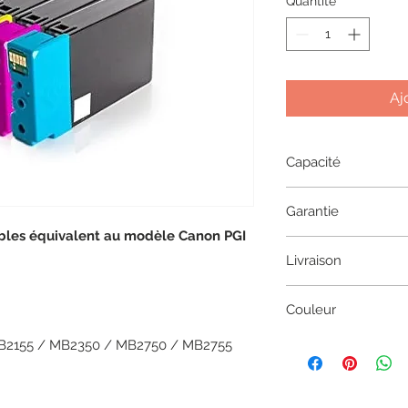
Quantité
*
Aj
Capacité
Black: 34.7ML
Garantie
Couleur: 12 ML
bles équivalent au modèle Canon PGI
1 an
Livraison
2 à 5 jours en coliss
Couleur
Black/Cyan/Magent
2155 / MB2350 / MB2750 / MB2755