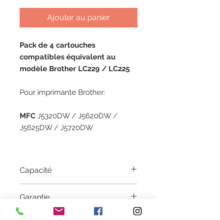
Ajouter au panier
Pack de 4 cartouches
compatibles équivalent au
modèle Brother LC229 / LC225
Pour imprimante Brother:
MFC
J5320DW / J5620DW /
J5625DW / J5720DW
Capacité
Black: 57.6 ML / Couleur: 15.6 ML
Garantie
1 an