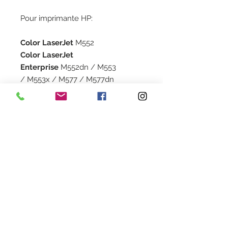
Pour imprimante HP:
Color LaserJet
M552
Color LaserJet
Enterprise
M552dn / M553
/ M553x / M577 / M577dn
Capacité
Black: 12500 pages
Garantie
Couleur: 10000 pages
1 an
Livraison
2 à 5 jours en colissimo