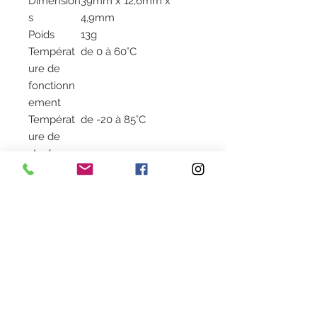
Dimension
39mm x 12,6mm x
s
4,9mm
Poids
13g
Températ
de 0 à 60°C
ure de
fonctionn
ement
Températ
de -20 à 85°C
ure de
stockage
Garantie
5 ans et support
technique gratuit
Compatibl
Windows® 11, 10, 8.1,
e avec
macOS (v.10.14.x +),
Linux (v. 2.6.x +),
Chrome OS™
Stock