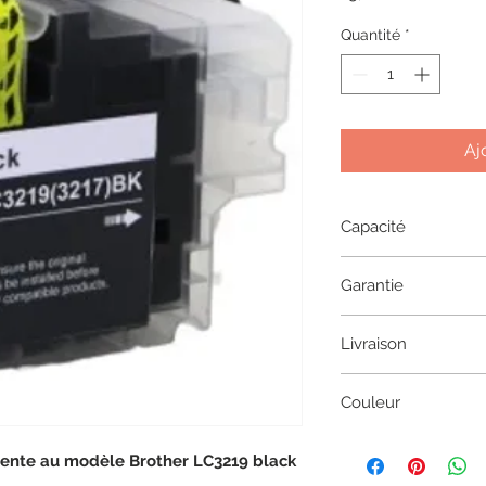
Quantité
*
Aj
Capacité
60 ML
Garantie
1 an
Livraison
2 à 5 jours en coliss
Couleur
Black
ente au modèle Brother LC3219 black