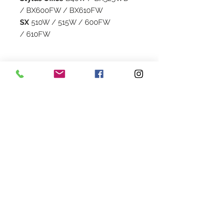
/ BX600FW / BX610FW
SX
510W / 515W / 600FW
/ 610FW
Capacité
37 ML
Garantie
1 an
Livraison
2 à 5 jours en colissimo
Couleur
Black
Heures d'ouverture
Lundi au Vendredi de 9h30 à 18h30 en continu
Samedi de 9h30
à 13h