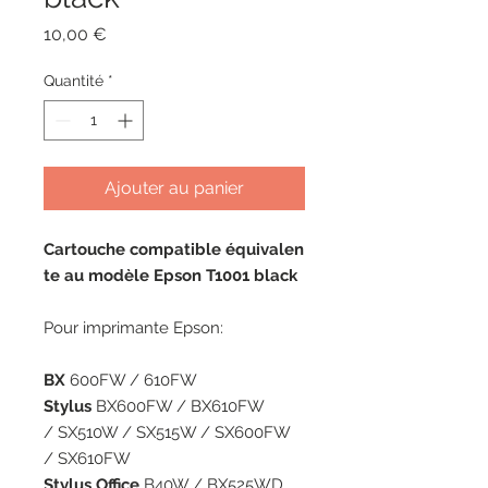
Prix
10,00 €
Quantité
*
Ajouter au panier
Cartouche compatible équivalen
te au modèle Epson T1001 black
Pour imprimante Epson:
BX
600FW / 610FW
Stylus
BX600FW / BX610FW
/ SX510W / SX515W / SX600FW
/ SX610FW
Stylus Office
B40W / BX525WD