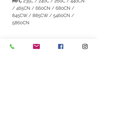
MFC
235C / 240C / 260C / 440CN
/ 465CN / 660CN / 680CN /
845CW / 885CW / 5460CN /
5860CN
Capacité
17 ML
Garantie
1 an
Livraison
2 à 5 jours
Couleur
Black
Heures d'ouverture
Lundi au Vendredi de 9h30 à 18h30 en continu