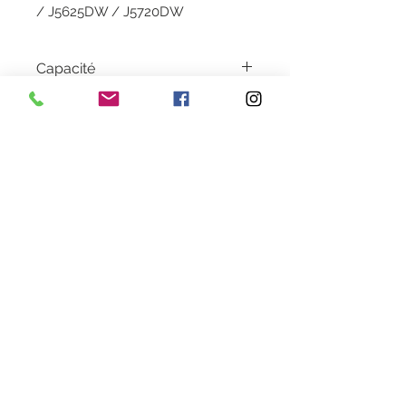
/ J5625DW / J5720DW
Capacité
15.6 ML
Garantie
1 an
Livraison
2 à 5 jours
Couleur
Yellow
Heures d'ouverture
Lundi au Vendredi de 9h30 à 18h30 en continu
Samedi de 9h30
à 13h
28 rue de la concorde 3100
0 Toulouse
09 80 89 67 56
cartouche.recycla@yahoo.fr