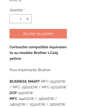
Quantité
*
Ajouter au panier
Cartouche compatible équivalen
te au modèle Brother LC225
yellow
Pour imprimante Brother:
BUSINESS SMART
MFC-J5320DW
/ MFC-J5620DW / MFC-J5720DW
DCP
J4120DW
MFC
J4420DW / J4620DW /
J4625DW / J5320DW / J5620DW