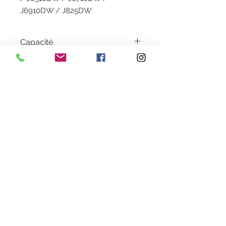
J6910DW / J825DW
Capacité
30 ML
Garantie
1 an
Livraison
2 à 5 jours
Couleur
Black
Heures d'ouverture
Lundi au Vendredi de 9h30 à 18h30 en continu
Samedi de 9h30
à 13h
28 rue de la concorde 3100
0 Toulouse
09 80 89 67 56