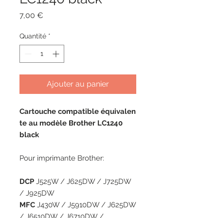
Prix
7,00 €
Quantité
*
Ajouter au panier
Cartouche compatible équivalen
te au modèle Brother LC1240
black
Pour imprimante Brother:
DCP
J525W / J625DW / J725DW
/ J925DW
MFC
J430W / J5910DW / J625DW
/ J6510DW / J6710DW /