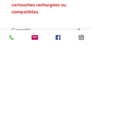
cartouches rechargées ou
compatibles.
Capacité
14 ML
Garantie
1 an
Couleur
Cyan
Recharge en magasin:
Recharge uniquement au magasin
cartouche recycl@, la cartouche
vide est obligatoire
Heures d'ouverture
Lundi au Vendredi de 9h30 à 18h30 en continu
Samedi de 9h30
à 13h
28 rue de la concorde 3100
0 Toulouse