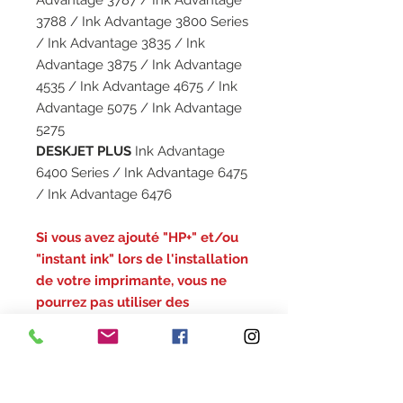
Advantage 3787 / Ink Advantage
3788 / Ink Advantage 3800 Series
/ Ink Advantage 3835 / Ink
Advantage 3875 / Ink Advantage
4535 / Ink Advantage 4675 / Ink
Advantage 5075 / Ink Advantage
5275
DESKJET PLUS
Ink Advantage
6400 Series / Ink Advantage 6475
/ Ink Advantage 6476
Si vous avez ajouté "HP+" et/ou
"instant ink" lors de l'installation
de votre imprimante, vous ne
pourrez pas utiliser des
cartouches rechargées ou
compatibles.
Capacité