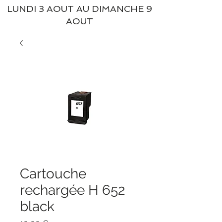
LUNDI 3 AOUT AU DIMANCHE 9
AOUT
Cartouche
rechargée H 652
black