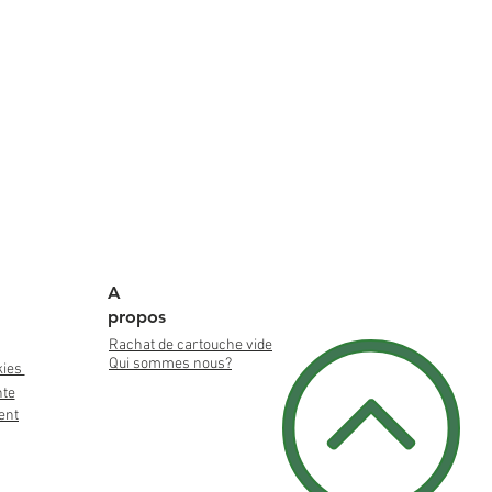
A
propos
Rachat de cartouche vide
Qui sommes nous?
kies
nte
ent