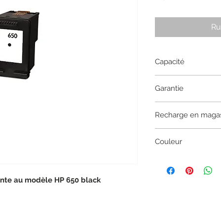
Ru
Capacité
13.5 ML
Garantie
1 an
Recharge en maga
Recharge uniquemen
Couleur
recycl@, la cartouch
Black
nte au modèle HP 650 black