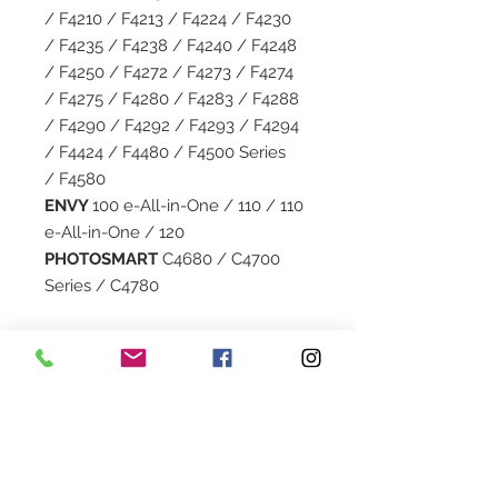
/ F4210 / F4213 / F4224 / F4230
/ F4235 / F4238 / F4240 / F4248
/ F4250 / F4272 / F4273 / F4274
/ F4275 / F4280 / F4283 / F4288
/ F4290 / F4292 / F4293 / F4294
/ F4424 / F4480 / F4500 Series
/ F4580
ENVY
100 e-All-in-One / 110 / 110
e-All-in-One / 120
PHOTOSMART
C4680 / C4700
Series / C4780
Capacité
15 ML
Garantie
1 an
Couleur