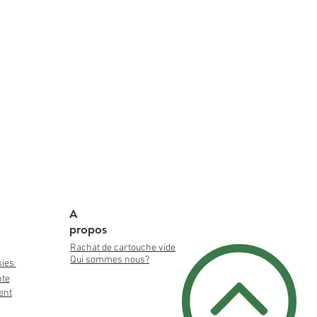
A
propos
Rachat de cartouche vide
Qui sommes nous?
kies
nte
ent