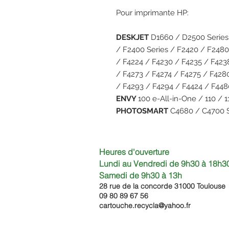
Pour imprimante HP:
DESKJET
D1660 / D2500 Serie
/ F2400 Series / F2420 / F2480
/ F4224 / F4230 / F4235 / F423
/ F4273 / F4274 / F4275 / F428
/ F4293 / F4294 / F4424 / F44
ENVY
100 e-All-in-One / 110 / 1
PHOTOSMART
C4680 / C4700 
Heures d'ouverture
Lundi au Vendredi de 9h30 à 18h30
Samedi de 9h30
à 13h
28 rue de la concorde 3100
0 Toulouse
09 80 89 67 56
cartouche.recycla@yahoo.fr