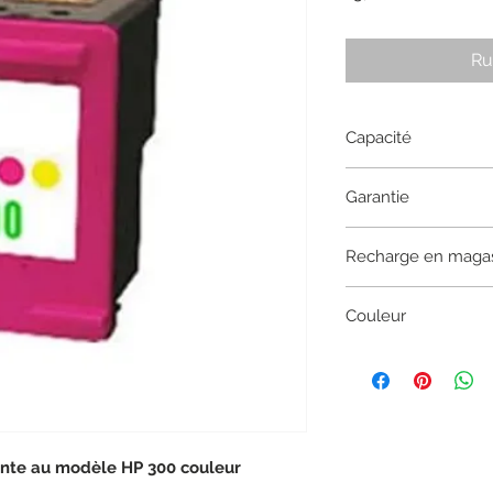
Ru
Capacité
7 ML
Garantie
1 an
Recharge en maga
Recharge uniquemen
Couleur
recycl@, la cartouch
Cyan, magenta, yel
nte au modèle HP 300 couleur