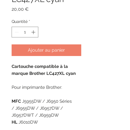
Prix
20,00 €
Quantité
*
Ajouter au panier
Cartouche compatible à la
marque Brother LC427XL cyan
Pour imprimante Brother:
MFC
J5955DW / J6950 Séries
/ J6955DW / J6957DW /
J6957DWT / J6959DW
HL
J6010DW