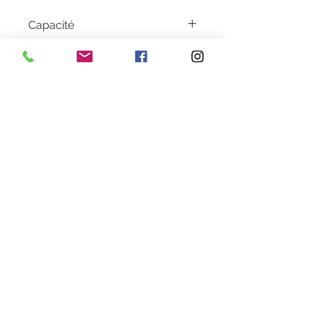
Capacité
5000 pages
Garantie
1 an
Livraison
2 à 5 jours en colissimo
Couleur
Cyan
Heures d'ouverture
Lundi au Vendredi de 9h30 à 18h30 en continu
Samedi de 9h30
à 13h
28 rue de la concorde 3100
0 Toulouse
09 80 89 67 56
cartouche.recycla@yahoo.fr
Informations légales