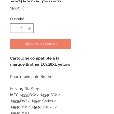
Prix
15,00 €
Quantité
*
Ajouter au panier
Cartouche compatible à la
marque Brother LC426XL yellow
Pour imprimante Brother:
MINI
19 Biz-Step
MFC
J4335DW / J4340DW /
J4535DW / J4540 Series /
J4540DW / J4540DW XL /
J4540DWT