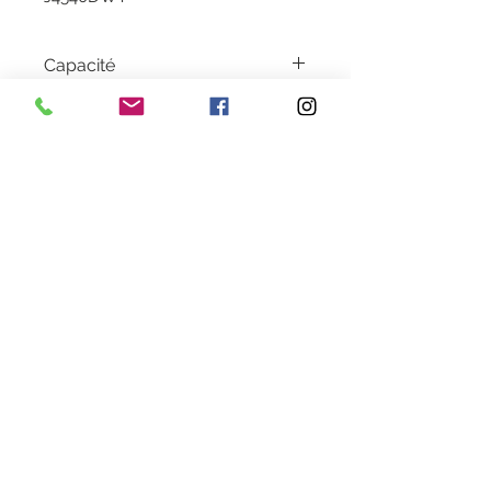
Capacité
5000 pages
Garantie
1 an
Livraison
2 à 5 jours en colissimo
Couleur
Yellow
Heures d'ouverture
Lundi au Vendredi de 9h30 à 18h30 en continu
Samedi de 9h30
à 13h
28 rue de la concorde 3100
0 Toulouse
09 80 89 67 56
cartouche.recycla@yahoo.fr