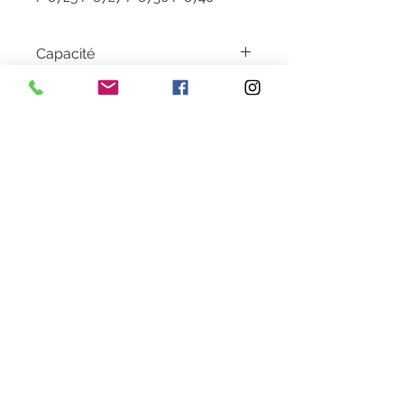
Capacité
26 ML
Garantie
1 an
Couleur
Yellow
Livraison
2 à 5 jours en colissimo
Heures d'ouverture
Lundi au Vendredi de 9h30 à 18h30 en continu
Samedi de 9h30
à 13h
28 rue de la concorde 3100
0 Toulouse
09 80 89 67 56
cartouche.recycla@yahoo.fr