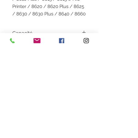
Printer / 8620 / 8620 Plus / 8625
/ 8630 / 8630 Plus / 8640 / 8660
Capacité
26 ML
Garantie
1 an
Couleur
Cyan
Livraison
2 à 5 jours en colissimo
Heures d'ouverture
Lundi au Vendredi de 9h30 à 18h30 en continu
Samedi de 9h30
à 13h
28 rue de la concorde 3100
0 Toulouse