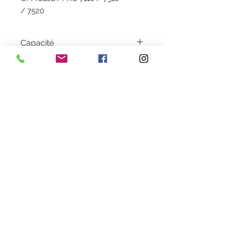
/ 7520
Capacité
14 ML
Garantie
1 an
Couleur
Magenta
Livraison
2 à 5 jours en colissimo
Heures d'ouverture
Lundi au Vendredi de 9h30 à 18h30 en continu
Samedi de 9h30
à 13h
28 rue de la concorde 3100
0 Toulouse
09 80 89 67 56