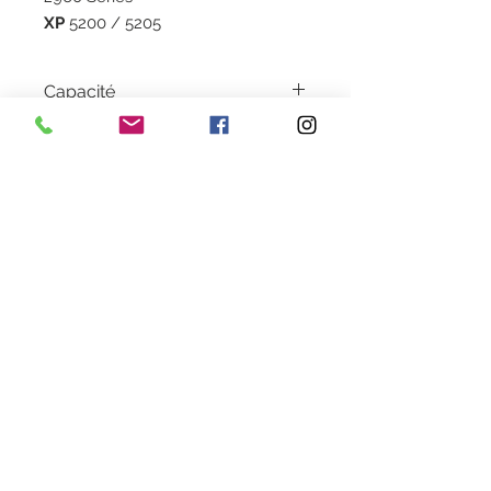
XP
5200 / 5205
Capacité
470 pages
Garantie
1 an
Livraison
2 à 5 jours en colissimo
Couleur
Magenta
Heures d'ouverture
Lundi au Vendredi de 9h30 à 18h30 en continu
Samedi de 9h30
à 13h
28 rue de la concorde 3100
0 Toulouse
09 80 89 67 56