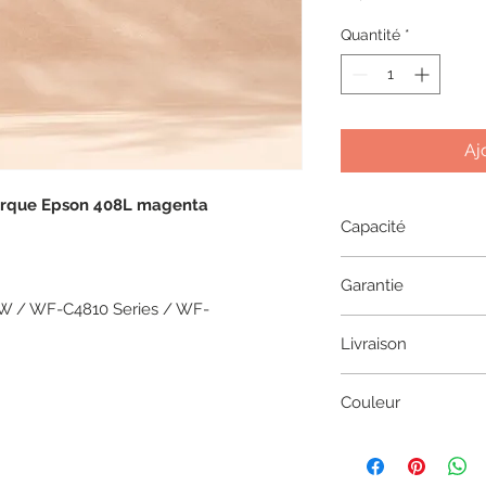
Quantité
*
Aj
arque Epson 408L magenta
Capacité
21.6 ML
Garantie
 / WF-C4810 Series / WF-
1 an
Livraison
2 à 5 jours en coliss
Couleur
Magenta