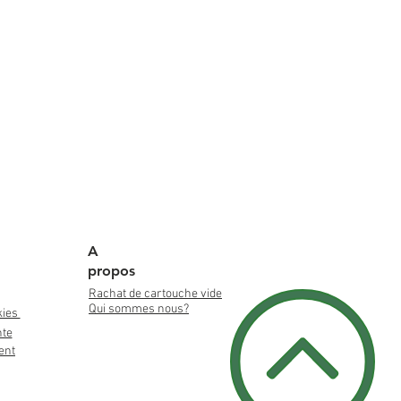
A
propos
Rachat de cartouche vide
Qui sommes nous?
kies
nte
ent