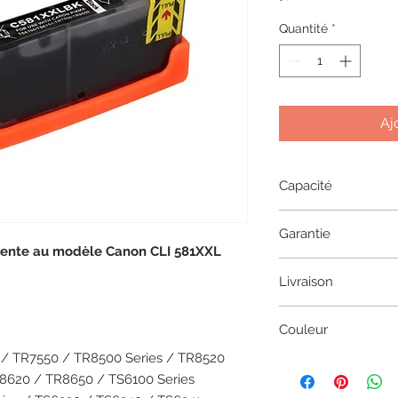
Quantité
*
Aj
Capacité
11.7 ML
Garantie
lente au modèle Canon CLI 581XXL
1 an
Livraison
2 à 5 jours en coliss
Couleur
 / TR7550 / TR8500 Series / TR8520
Photo black
8620 / TR8650 / TS6100 Series