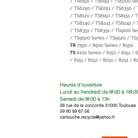
/ TS6150 / TS6151 / TS6200 Se
/ TS6250 / TS6251 / TS6350 / 
/ TS8120 / TS8150 / TS8151 / 
/ TS8240 / TS8241 / TS8242 / 
/ TS8351 / TS8352 / TS9100 Se
/ TS9500 Series / TS9520 / T
TR
7550 / 8500 Series / 8550
TS
6100 Series / 6150 / 6151 / 
/ 8151 / 8152 / 8250 / 8251 / 8
Heures d'ouverture
Lundi au Vendredi de 9h30 à 18h30
Samedi de 9h30
à 13h
28 rue de la concorde 3100
0 Toulouse
09 80 89 67 56
cartouche.recycla@yahoo.fr