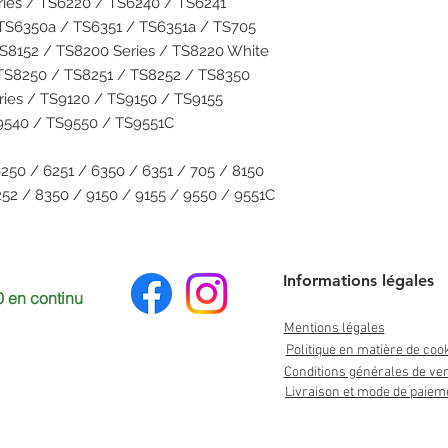
ries / TS6220 / TS6240 / TS6241
TS6350a / TS6351 / TS6351a / TS705
TS8152 / TS8200 Series / TS8220 White
TS8250 / TS8251 / TS8252 / TS8350
ries / TS9120 / TS9150 / TS9155
S9540 / TS9550 / TS9551C
6250 / 6251 / 6350 / 6351 / 705 / 8150
252 / 8350 / 9150 / 9155 / 9550 / 9551C
Informations légales
 en continu
Mentions légales
Politique en matière de coo
Conditions générales de ve
Livraison et mode de paiem