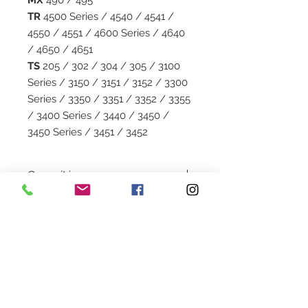
MX
490 / 495
TR
4500 Series / 4540 / 4541 /
4550 / 4551 / 4600 Series / 4640
/ 4650 / 4651
TS
205 / 302 / 304 / 305 / 3100
Series / 3150 / 3151 / 3152 / 3300
Series / 3350 / 3351 / 3352 / 3355
/ 3400 Series / 3440 / 3450 /
3450 Series / 3451 / 3452
Capacité
13 ML
Garantie
1 an
Recharge en magasin
La recharge est à 16€ au magasin
Couleur
cartouche recycl@, la cartouche
vide est obligatoire