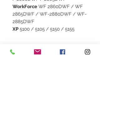
WorkForce
WF 2860DWF / WF
2865DWF / WF-2880DWF / WF-
2885DWF
XP
5100 / 5105 / 5150 / 5155
Capacité
15 ML
Garantie
1 an
Livraison
2 à 5 jours en colissimo
Couleur
Magenta
Heures d'ouverture