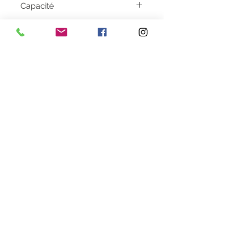
Capacité
12 ML
Garantie
1 an
Livraison
2 à 5 jours en colissimo
Couleur
Cyan
Heures d'ouverture
Lundi au Vendredi de 9h30 à 18h30 en continu
Samedi de 9h30
à 13h
28 rue de la concorde 3100
0 Toulouse
09 80 89 67 56
cartouche.recycla@yahoo.fr
Informations légales
Mentions légales