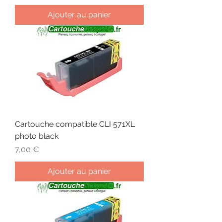
Ajouter au panier
Cartouche compatible CLI 571XL
photo black
Prix
7,00 €
Ajouter au panier