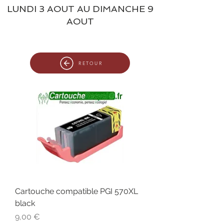
LUNDI 3 AOUT AU DIMANCHE 9
AOUT
RETOUR
Cartouche compatible PGI 570XL
black
Prix
9,00 €