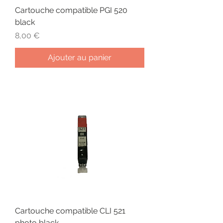
Cartouche compatible PGI 520
black
Prix
8,00 €
Ajouter au panier
Cartouche compatible CLI 521
photo black