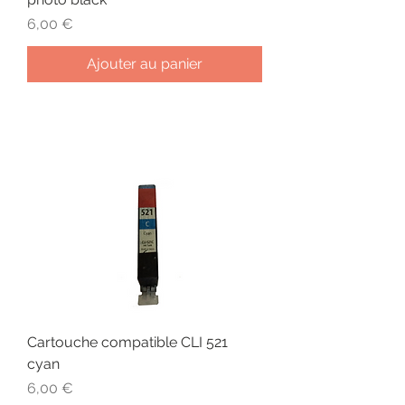
Prix
6,00 €
Ajouter au panier
Cartouche compatible CLI 521
cyan
Prix
6,00 €