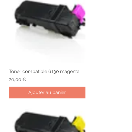
Toner compatible 6130 magenta
Prix
20,00 €
Ajouter au panier