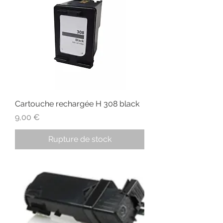
Cartouche rechargée H 308 black
Prix
9,00 €
Rupture de stock