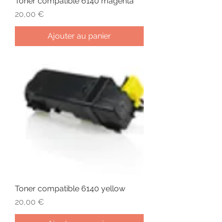
Toner compatible 6140 magenta
Prix
20,00 €
Ajouter au panier
Toner compatible 6140 yellow
Prix
20,00 €