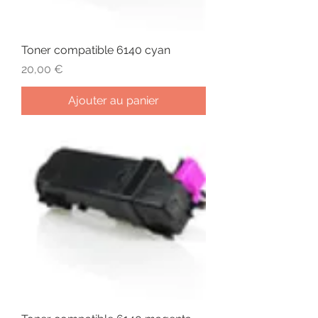
Toner compatible 6140 cyan
Prix
20,00 €
Ajouter au panier