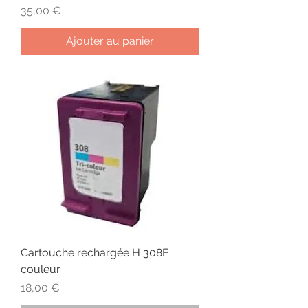
Prix
35,00 €
Ajouter au panier
Cartouche rechargée H 308E
couleur
Prix
18,00 €