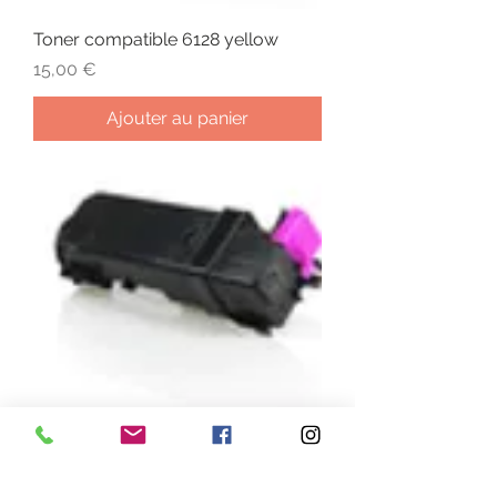
Toner compatible 6128 yellow
Prix
15,00 €
Ajouter au panier
Toner compatible 6128 magenta
Prix
15,00 €