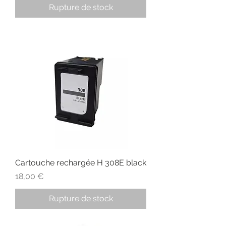
Rupture de stock
Cartouche rechargée H 308E black
Prix
18,00 €
Rupture de stock