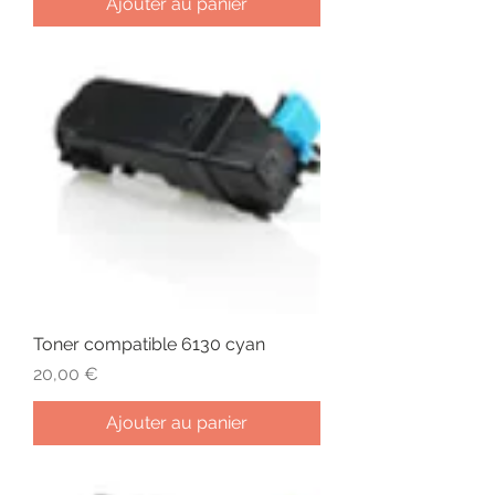
Ajouter au panier
Toner compatible 6130 cyan
Prix
20,00 €
Ajouter au panier