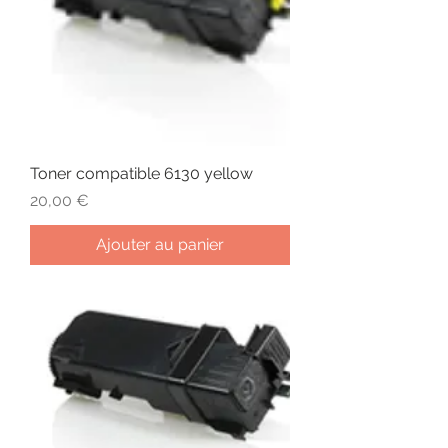
Toner compatible 6130 yellow
Prix
20,00 €
Ajouter au panier