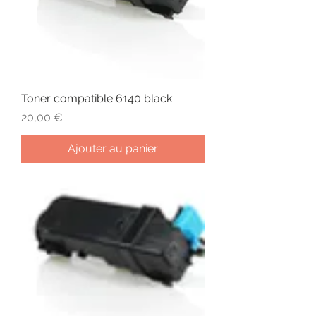
Toner compatible 6140 black
Prix
20,00 €
Ajouter au panier