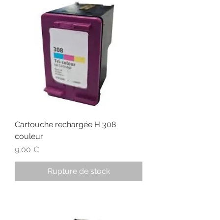
Cartouche rechargée H 308
couleur
Prix
9,00 €
Rupture de stock