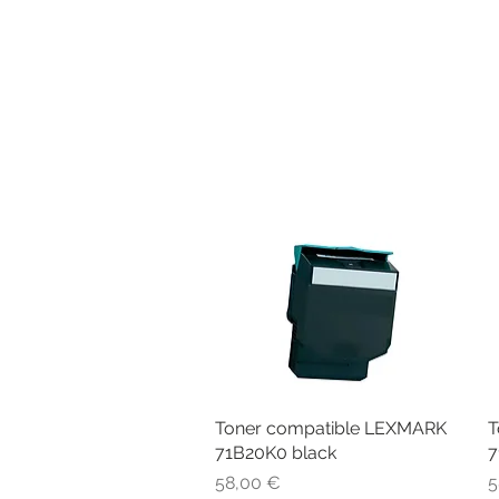
Toner compatible LEXMARK
Aperçu rapide
T
71B20K0 black
7
Prix
P
58,00 €
5