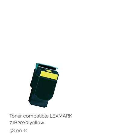
Toner compatible LEXMARK
Aperçu rapide
71B20Y0 yellow
Prix
58,00 €