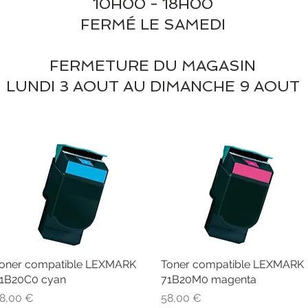
10H00 - 18H00
FERMÉ LE SAMEDI
FERMETURE DU MAGASIN
LUNDI 3 AOUT AU DIMANCHE 9 AOUT
oner compatible LEXMARK
Aperçu rapide
Toner compatible LEXMARK
Aperçu rapide
1B20C0 cyan
71B20M0 magenta
rix
Prix
8,00 €
58,00 €