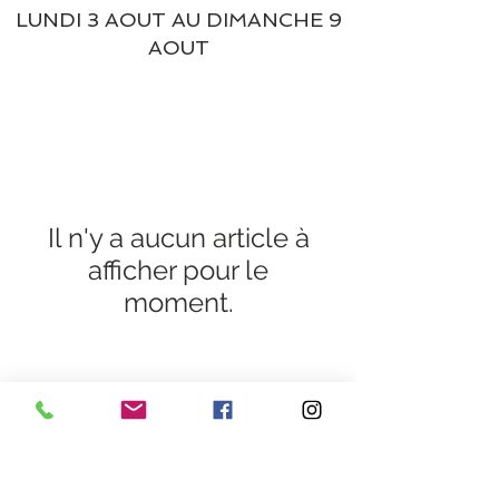
LUNDI 3 AOUT AU DIMANCHE 9
AOUT
Il n'y a aucun article à
afficher pour le
moment.
Heures d'ouverture
Lundi au Vendredi de 9h30 à 18h30 en continu
Samedi de 9h30
à 13h
28 rue de la concorde 3100
0 Toulouse
09 80 89 67 56