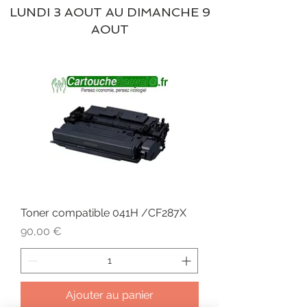
LUNDI 3 AOUT AU DIMANCHE 9
AOUT
Toner compatible 041H /CF287X
Prix
90,00 €
Ajouter au panier