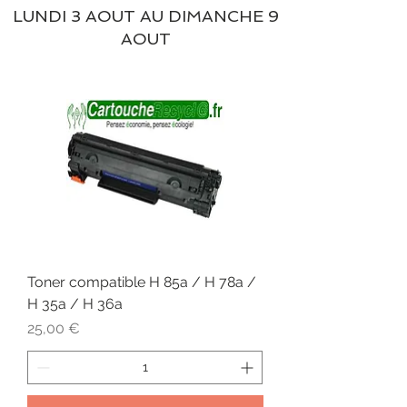
LUNDI 3 AOUT AU DIMANCHE 9
AOUT
Toner compatible H 85a / H 78a /
H 35a / H 36a
Prix
25,00 €