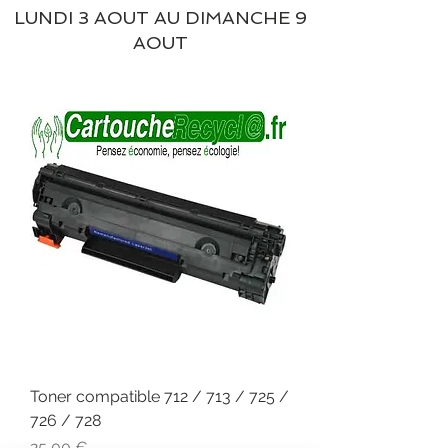
LUNDI 3 AOUT AU DIMANCHE 9
AOUT
Toner compatible 712 / 713 / 725 /
726 / 728
Prix
25,00 €