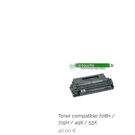
Toner compatible 708H /
Aperçu rapide
715H / 49X / 53X
Prix
40,00 €