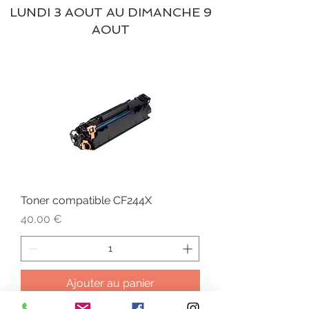
LUNDI 3 AOUT AU DIMANCHE 9
AOUT
Toner compatible CF244X
Prix
40,00 €
Ajouter au panier